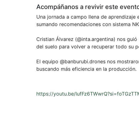
Acompáñanos a revivir este evento 
Una jornada a campo llena de aprendizaje e
sumando recomendaciones con sistema NK y
Cristian Álvarez (@inta.argentina) nos gui
del suelo para volver a recuperar todo su p
El equipo @banburubi.drones nos mostraron
buscando más eficiencia en la producción.
https://youtu.be/lufFz6TWwrQ?si=foTGzT